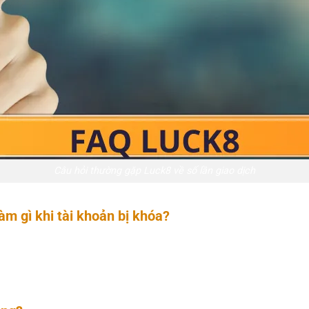
Câu hỏi thường gặp Luck8 về số lần giao dịch
m gì khi tài khoản bị khóa?
 hệ với bộ phận CSKH của nhà cái để được biết nguyên nhân. Tư 
 Trong trường hợp liên quan đến xác minh thông tin thì bet thủ 