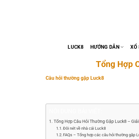
Bỏ
qua
nội
dung
LUCK8
HƯỚNG DẪN
XỔ
Tổng Hợp C
Câu hỏi thường gặp Luck8
khi trải nghiệm
họ không có nhiều thời gian để tìm hiểu n
nhất cho bet thủ.
NỘI DUNG BÀI VIẾT:
Tổng Hợp Câu Hỏi Thường Gặp Luck8 – Giải
Đôi nét về nhà cái Luck8
FAQs – Tổng hợp các câu hỏi thường gặp 