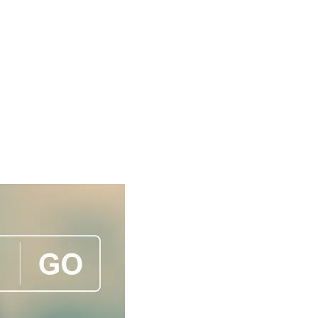
ao dịch bằng nhiều cách như thẻ tín dụng,
ủa bản thân, tuân thủ hướng dẫn và quy
 ra trơn tru, an toàn nhất. Với thành viên
ày. Yêu cầu mỗi lần giao dịch rút tiền là