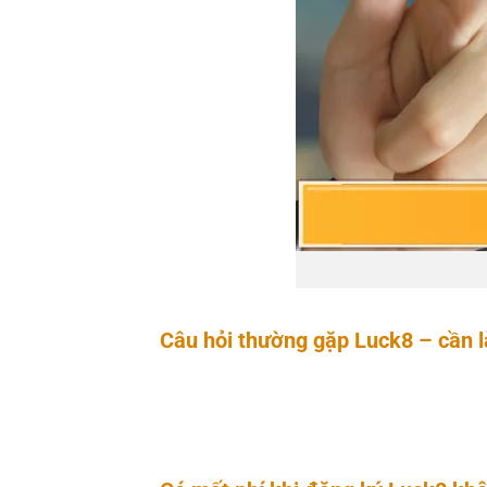
Câu hỏi thường gặp Luck8 – cần là
Khi tài khoản của bạn bị khóa thì hãy liên
và hướng dẫn cách giải quyết (nếu có thể).
giấy tờ tùy thân cho Luck8.