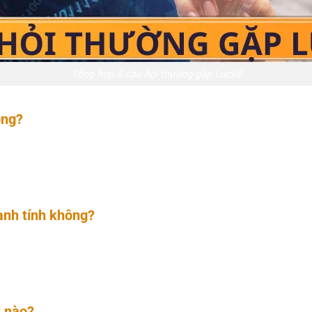
Tổng hợp 8 câu hỏi thường gặp Luck8
ông?
yến nào cũng được người chơi đặt ra nghi vấn. Nhà cái Luck8 là
 của PAGCOR. Đây là đơn vị sở hữu và quản lý 100% của chính p
a an toàn, đảm bảo mọi quyền lợi cho thành viên.
anh tính không?
ần xác minh danh tính khi đăng ký tài khoản không. Câu trả lờ
 lận. Hệ thống yêu cầu người dùng xác minh danh tính trước khi 
t nào?