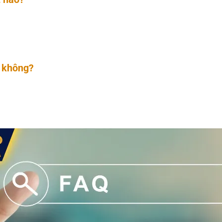
hương thức nạp rút này như sau: Thành viên có thể thực hiện gi
. Chỉ cần chọn phương thức phù hợp với nhu cầu và điều kiện c
h không?
 lần được rút tiền trong ngày để đảm bảo quá trình giao dịch diễn
 cấp độ VIP khác sẽ được đặc quyền nhiều hơn như 15 lệnh rút/ng