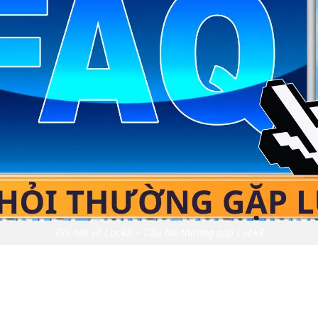
Đôi nét về Luck8 – Câu hỏi thường gặp Luck8
 ưu đãi hấp dẫn thu hút đông đảo người chơi mới tham gia. Kèm
inh bạch… chinh phục được mọi bet thủ dù là khó tính nhất.