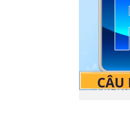
Hệ thống liên tục nâng cấp và tung ra các
tín như giao dịch, tỷ lệ thưởng, cá cược m