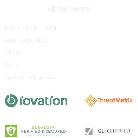
VỀ CHÚNG TÔI
ĐIỀU KHOẢN ĐIỀU KIỆN
MIỄN TRÁCH NHIỆM
LIÊN HỆ
ĐẠI LÝ
CÂU HỎI THƯỞNG GẶP