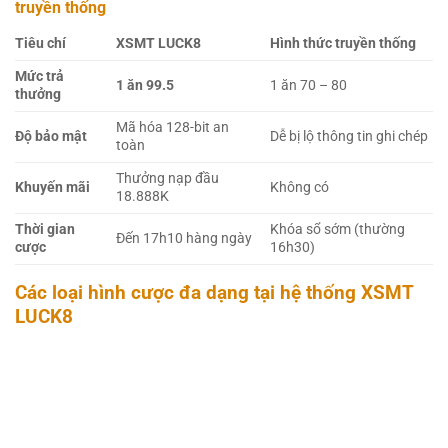
truyền thống
Tiêu chí
XSMT LUCK8
Hình thức truyền thống
Mức trả
1 ăn 99.5
1 ăn 70 – 80
thưởng
Mã hóa 128-bit an
Độ bảo mật
Dễ bị lộ thông tin ghi chép
toàn
Thưởng nạp đầu
Khuyến mãi
Không có
18.888K
Thời gian
Khóa sổ sớm (thường
Đến 17h10 hàng ngày
cược
16h30)
Các loại hình cược đa dạng tại hệ thống XSMT
LUCK8
Nhà cái cung cấp đầy đủ các loại hình cá cược xổ số miền
Trung để người chơi lựa chọn theo sở thích và kinh
nghiệm: