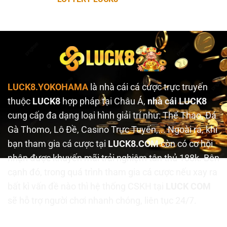
LUCK8.YOKOHAMA
là nhà cái cá cược trực truyến
thuộc
LUCK8
hợp pháp tại Châu Á,
nhà cái LUCK8
cung cấp đa dạng loại hình giải trí như: Thể Thao, Đá
Gà Thomo, Lô Đề, Casino Trực Tuyến,... Ngoài ra, khi
bạn tham gia cá cược tại
LUCK8.COM
còn có cơ hội
nhận được khuyến mãi trải nghiệm tân thủ 188k. Bên
cạnh đó, trong quá trình tham gia cá cược nếu xay ra
bất kì vấn đề nào thì hệ thống CSKH tại
LUCK COM
sẽ hỗ trợ người chơi nhanh chóng, liên tục 24/7.