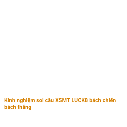
Bao lô Miền Trung: Đánh một số cho tất cả 18
giải của đài mở thưởng. Tại XSMT LUCK8,
hình thức này có xác suất thắng cực cao.
Đánh Đề (Đầu/Đuôi): Dự đoán 2 số cuối của
giải Đặc biệt hoặc giải 8. Đây là kiểu cược
quốc dân tại hệ thống.
Xỉu chủ (3 càng): Dự đoán 3 số cuối giải Đặc
biệt. Với mức thưởng 1 ăn 900, đây là cơ hội
làm giàu nhanh chóng tại sảnh XSMT LUCK8.
Lô xiên (Xiên 2, 3, 4): Kết hợp nhiều cặp số
khác nhau. Nếu tất cả cùng về, số tiền thưởng
bạn nhận được sẽ rất lớn.
Kinh nghiệm soi cầu XSMT LUCK8 bách chiến
bách thắng
Cá cược không chỉ là may mắn, mà là sự phân tích logic.
Dưới đây là những bí kíp được các chuyên gia tại
XSMT