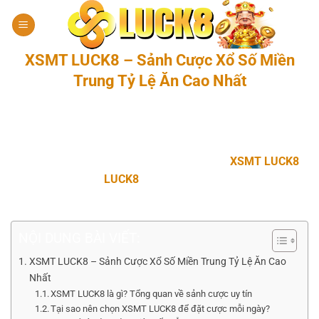
Bỏ
qua
nội
XSMT LUCK8 – Sảnh Cược Xổ Số Miền
dung
Trung Tỷ Lệ Ăn Cao Nhất
Xổ số Miền Trung (XSMT) luôn mang một nét đặc trưng
riêng biệt với lịch mở thưởng xoay vòng giữa các tỉnh
thành phố xinh đẹp dọc dải đất duyên hải. Để đáp ứng nhu
cầu ghi số trực tuyến ngày càng tăng, sảnh
XSMT LUCK8
đã được ra đời tại
LUCK8
, mang đến không gian đặt cược
chuyên nghiệp, minh bạch và an toàn tuyệt đối.
NỘI DUNG BÀI VIẾT:
XSMT LUCK8 – Sảnh Cược Xổ Số Miền Trung Tỷ Lệ Ăn Cao
Nhất
XSMT LUCK8 là gì? Tổng quan về sảnh cược uy tín
Tại sao nên chọn XSMT LUCK8 để đặt cược mỗi ngày?