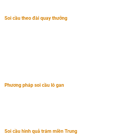
LUCK8
đúc kết.
Soi cầu theo đài quay thưởng
Miền Trung mỗi ngày thường mở thưởng 2 đài (trừ Thứ 7
có 3 đài). Bạn nên theo dõi tần suất của từng đài riêng
biệt. Ví dụ, đài Khánh Hòa thường có nhịp lô rơi khác hoàn
toàn so với đài Đà Nẵng. Việc hiểu đặc tính từng đài giúp
bạn chốt số tại
XSMT LUCK8
chính xác hơn.
Soi cầu XSMT theo đài
Phương pháp soi cầu lô gan
Tận dụng bảng thống kê lô gan mà
XSMT LUCK8
cung cấp
miễn phí trên giao diện. Những con số đã lâu chưa về
thường sẽ đạt cực đại và “nổ” mạnh vào những ngày tiếp
theo. Đây là thời điểm vàng để bạn xuống tiền.
Soi cầu hình quả trám miền Trung