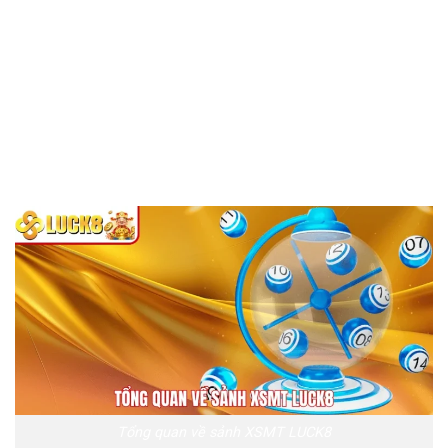
Nam cho đến Đắk Lắk, Khánh Hòa.
Sự khác biệt lớn nhất khiến
xổ số miền trung LUCK8
trở
thành lựa chọn số 1 của người chơi chính là tỷ lệ ăn
thưởng 1 ăn 99.5. Thay vì phải thông qua các thầu đề
truyền thống với tỷ lệ thấp và nhiều rủi ro, bạn chỉ cần một
chiếc smartphone để tham gia sảnh cược này và nhận
thưởng ngay sau 17h35 mỗi ngày.
Tổng quan về sảnh XSMT LUCK8