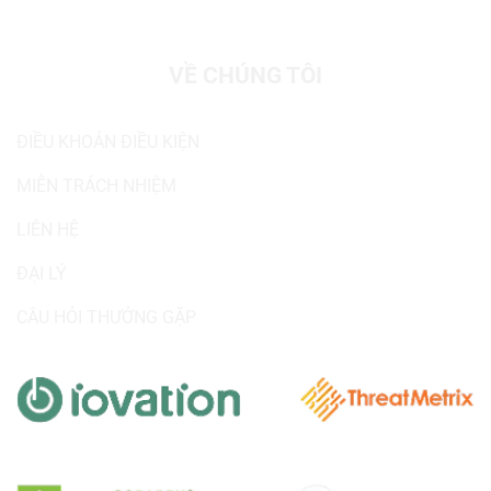
VỀ CHÚNG TÔI
ĐIỀU KHOẢN ĐIỀU KIỆN
MIỄN TRÁCH NHIỆM
LIÊN HỆ
ĐẠI LÝ
CÂU HỎI THƯỞNG GẶP