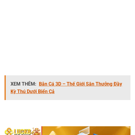
Sử dụng VPN:
Thay đổi IP để truy cập qua khu
vực khác an toàn hơn
Đổi DNS thủ công:
Giúp cải thiện khả năng kết
nối với hệ thống
Dùng trình duyệt hỗ trợ riêng tư:
Như Brave
hoặc các trình duyệt chống chặn
Truy cập link dự phòng:
Sử dụng đường dẫn
thay thế do hệ thống cung cấp
XEM THÊM:
Bắn Cá 3D – Thế Giới Săn Thưởng Đầy
Kỳ Thú Dưới Biển Cả
Những cách này giúp đảm bảo việc truy cập ổn định và
liên tục.