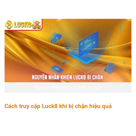
Việc hiểu rõ nguyên nhân giúp người chơi lựa chọn đúng
cách xử lý phù hợp.
Nguyên nhân khiến LUCK8 bị chặn
Cách truy cập Luck8 khi bị chặn hiệu quả
Khi gặp tình trạng không vào được Luck8, người chơi có
thể áp dụng một số phương pháp sau: