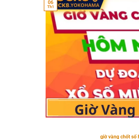
06
Th1
Trong bộ môn số học đầy biến ảo, khoảng 
ra quyết định. Khái niệm
giờ vàng chốt số