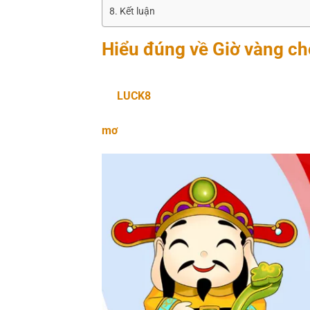
Kết luận
Hiểu đúng về Giờ vàng ch
Nhiều tân thủ thường lầm tưởng rằng cứ gầ
tại
LUCK8
,
giờ vàng chốt số hôm nay
là kh
thường diễn ra sau khi kết thúc các phân 
mơ
hôm nay sẽ hướng dẫn cụ thể đến bạn