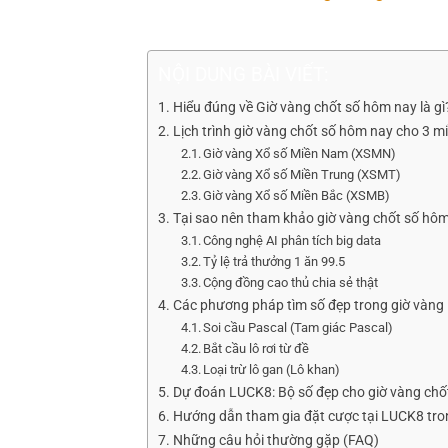
đó là thời khắc hội tụ của các yếu tố: Cầu
NỘI DUNG BÀI VIẾT:
Hiểu đúng về Giờ vàng chốt số hôm nay là gì
Lịch trình giờ vàng chốt số hôm nay cho 3 
Giờ vàng Xổ số Miền Nam (XSMN)
Giờ vàng Xổ số Miền Trung (XSMT)
Giờ vàng Xổ số Miền Bắc (XSMB)
Tại sao nên tham khảo giờ vàng chốt số hô
Công nghệ AI phân tích big data
Tỷ lệ trả thưởng 1 ăn 99.5
Cộng đồng cao thủ chia sẻ thật
Các phương pháp tìm số đẹp trong giờ vàng
Soi cầu Pascal (Tam giác Pascal)
Bắt cầu lô rơi từ đề
Loại trừ lô gan (Lô khan)
Dự đoán LUCK8: Bộ số đẹp cho giờ vàng chố
Hướng dẫn tham gia đặt cược tại LUCK8 tro
Những câu hỏi thường gặp (FAQ)