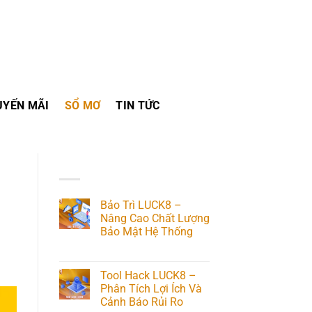
UYẾN MÃI
SỔ MƠ
TIN TỨC
TIN TỨC 24H
Bảo Trì LUCK8 –
Nâng Cao Chất Lượng
Bảo Mật Hệ Thống
ở
Chức năng bình luận bị tắt
Bảo
Trì
Tool Hack LUCK8 –
LUCK8
Phân Tích Lợi Ích Và
–
Cảnh Báo Rủi Ro
Nâng