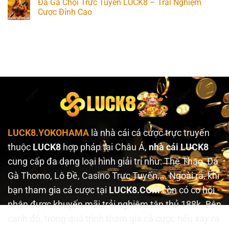
Đá Gà Chọi Trực Tuyến LUCK8 – Trải Nghiệm
Và
Rủi
Bồ
Giải
Cược Đỉnh Cao
Ro
Trực
Pháp
ở
Chức năng bình luận bị tắt
Tuyến
Truy
Đá
LUCK8
Cập
Gà
–
Hiệu
Chọi
Trải
Quả
Trực
Nghiệm
Tuyến
Cược
LUCK8
Đỉnh
–
Cao
Trải
Nghiệm
Cược
Đỉnh
Cao
LUCK8.YOKOHAMA
là nhà cái cá cược trực truyến
thuộc
LUCK8
hợp pháp tại Châu Á,
nhà cái LUCK8
cung cấp đa dạng loại hình giải trí như: Thể Thao, Đá
Gà Thomo, Lô Đề, Casino Trực Tuyến,... Ngoài ra, khi
bạn tham gia cá cược tại
LUCK8.COM
còn có cơ hội
nhận được khuyến mãi trải nghiệm tân thủ 188k. Bên
cạnh đó, trong quá trình tham gia cá cược nếu xay ra