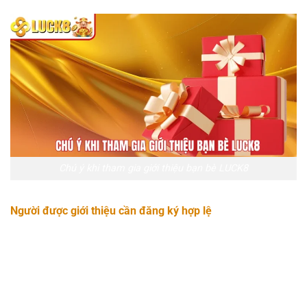
Chú ý khi tham gia giới thiệu bạn bè LUCK8
Người được giới thiệu cần đăng ký hợp lệ
Để lượt giới thiệu được ghi nhận, người bạn mới cần hoàn
tất đăng ký với thông tin chính xác. Mọi thông tin sai sót
hoặc không hợp lệ sẽ khiến lượt giới thiệu bị hủy. Người
chơi nên hướng dẫn người bạn hoàn tất hồ sơ một cách
cẩn thận để đảm bảo quyền lợi.