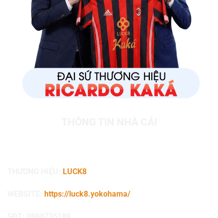
THÔNG TIN NHÀ CÁI
THƯƠNG HIỆU:
LUCK8
WEBSITE:
https://luck8.yokohama/
SĐT: 0888735188