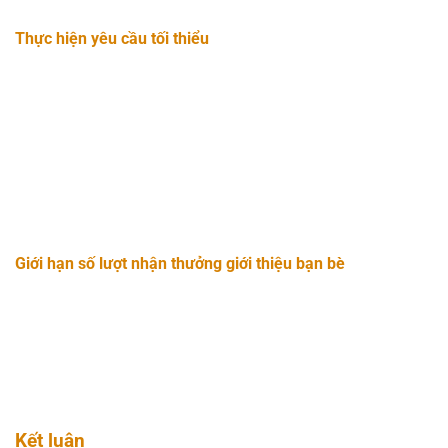
Thực hiện yêu cầu tối thiểu
Chương trình giới thiệu bạn bè thường yêu cầu người được
giới thiệu thực hiện một số điều kiện tối thiểu như nạp 50K,
chơi ít nhất 3 trò trong tuần. Nếu không đủ điều kiện, phần
thưởng sẽ không được cấp. Việc này giúp hệ thống đảm
bảo tính công bằng cho tất cả người tham gia.
Hoàn thành yêu cầu tối thiểu nhận thưởng ngay
Giới hạn số lượt nhận thưởng giới thiệu bạn bè
Mỗi hội viên có giới hạn số lượt tham gia trong từng tháng
hoặc quý. Ví dụ, một thành viên chỉ được nhận thưởng tối
đa 10 lượt mỗi tháng. Điều này giúp chương trình cân bằng
ngân sách đồng thời tạo cơ hội công bằng cho tất cả người
chơi.
Kết luận