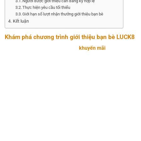
Người được giới thiệu cần đăng ký hợp lệ
Thực hiện yêu cầu tối thiểu
Giới hạn số lượt nhận thưởng giới thiệu bạn bè
Kết luận
Khám phá chương trình giới thiệu bạn bè LUCK8
Giới thiệu bạn bè
là chương trình
khuyến mãi
giúp thành
viên nhận thưởng khi mời người mới tham gia. Khi người
chơi được mời đăng ký và hoàn tất các bước xác nhận,
người giới thiệu sẽ nhận phần thưởng nhất định. Số tiền
thưởng sẽ được cộng trực tiếp vào tài khoản của người giới
thiệu, giúp tăng trải nghiệm và khuyến khích hoạt động
trong cộng đồng.
Hình thức này được thiết kế linh hoạt, phù hợp với nhiều
đối tượng như hội viên, bạn bè, thành viên mới hoặc người
chơi thường xuyên. Mỗi người chơi chỉ cần chia sẻ liên kết
hoặc mã giới thiệu riêng để theo dõi lượt đăng ký thành