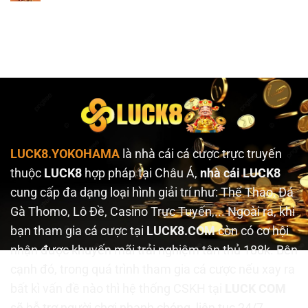
ở
Chức năng bình luận bị tắt
Tuyến
Truy
Đá
LUCK8
Cập
Gà
–
Hiệu
Chọi
Trải
Quả
Trực
Nghiệm
Tuyến
Cược
LUCK8
Đỉnh
–
Cao
Trải
Nghiệm
Cược
Đỉnh
Cao
LUCK8.YOKOHAMA
là nhà cái cá cược trực truyến
thuộc
LUCK8
hợp pháp tại Châu Á,
nhà cái LUCK8
cung cấp đa dạng loại hình giải trí như: Thể Thao, Đá
Gà Thomo, Lô Đề, Casino Trực Tuyến,... Ngoài ra, khi
bạn tham gia cá cược tại
LUCK8.COM
còn có cơ hội
nhận được khuyến mãi trải nghiệm tân thủ 188k. Bên
cạnh đó, trong quá trình tham gia cá cược nếu xay ra
bất kì vấn đề nào thì hệ thống CSKH tại
LUCK COM
sẽ hỗ trợ người chơi nhanh chóng, liên tục 24/7.