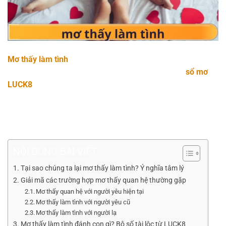
Mơ thấy làm tình
thường khiến người ta cảm thấy bối rối
hoặc ngượng ngùng khi tỉnh dậy. Tại chuyên mục
sổ mơ
LUCK8
, đây không đơn thuần là sự phản chiếu ham muốn
sinh lý. Thực tế, đây là những tín hiệu tâm linh mạnh mẽ
dự báo về sự gắn kết, tài lộc hoặc những cơ hội sắp gõ cửa
cuộc đời bạn.
NỘI DUNG BÀI VIẾT:
Tại sao chúng ta lại mơ thấy làm tình? Ý nghĩa tâm lý
Giải mã các trường hợp mơ thấy quan hệ thường gặp
Mơ thấy quan hệ với người yêu hiện tại
Mơ thấy làm tình với người yêu cũ
Mơ thấy làm tình với người lạ
Mơ thấy làm tình đánh con gì? Bộ số tài lộc từ LUCK8