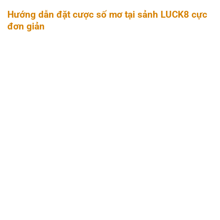
Hướng dẫn đặt cược số mơ tại sảnh LUCK8 cực
đơn giản
Để chuyển hóa giấc
mơ thấy làm tình
thành tiền mặt, hội
viên hãy thực hiện các bước:
Bước 1: Đăng nhập vào tài khoản hội viên
LUCK8.
Bước 2: Chọn mục “Xổ số” -> Chọn đài quay
bạn muốn tham gia.
Bước 3: Nhập bộ số may mắn vừa giải mã từ
giấc mơ thấy làm tình.
Bước 4: Chọn hình thức cược (Bao lô, đầu
đuôi, xiên…) và xác nhận.