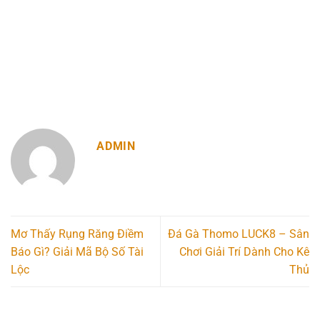
mang đến cho bạn những góc nhìn mới về bản thân và
những gợi ý quý giá về mặt số học. Qua bài viết này, bạn
đã tìm được lời giải cho giấc chiêm bao của mình và chọn
được con số “vàng” để giành chiến thắng tại
LUCK8
.
ADMIN
Mơ Thấy Rụng Răng Điềm
Đá Gà Thomo LUCK8 – Sân
Báo Gì? Giải Mã Bộ Số Tài
Chơi Giải Trí Dành Cho Kê
Lộc
Thủ