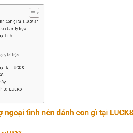
nh con gì tại LUCK8?
tích tâm lý học
ại tình
h
gay tại trận
 mặt tại LUCK8
K8
 này
nh tại LUCK8
ợ ngoại tình nên đánh con gì tại LUCK
 thử vận may ngay lập tức để giải tỏa căng thẳng, hãy tham k
 mơ LUCK8
dưới đây: