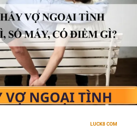
trải nghiệm khiến chúng ta cảm thấy bàng hoàng và lo lắng, một
 Tuy nhiên, dưới góc nhìn của lô đề học tại
LUCK8 COM
, đây kh
i mà thường là những tín hiệu ẩn chứa các con số tài lộc.