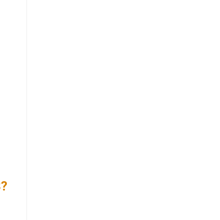
LUCK8
–
Trải
Nghiệm
Cược
Đỉnh
Cao
8?
hảo