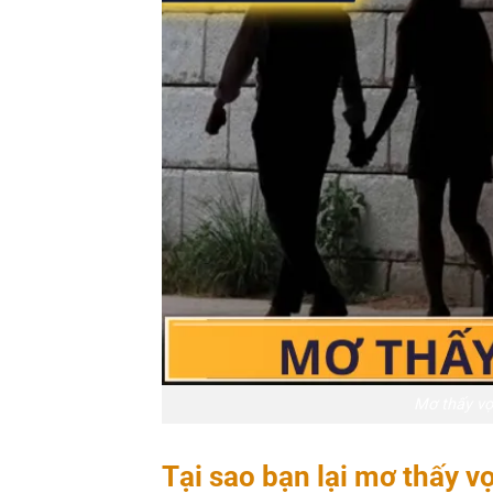
Mơ thấy vợ
Tại sao bạn lại mơ thấy v