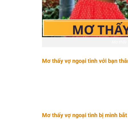
Mơ thấy 
Mơ thấy vợ ngoại tình với bạn th
Giấc mơ này cho thấy bạn đang gặp vấn đề
thấy bất an trong các cuộc giao tiếp. Tại 
quan đến sự phản bội.
Đặt cược ngay:
06 – 31
.
Mơ thấy vợ ngoại tình bị mình bắt
Cảm giác đau đớn trong mơ thực chất lại 