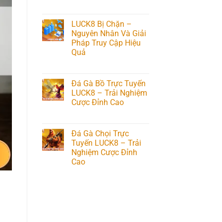
ở
Chức năng bình luận bị tắt
Cao
Tool
Chất
Hack
Lượng
LUCK8 Bị Chặn –
LUCK8
Bảo
Nguyên Nhân Và Giải
–
Mật
Pháp Truy Cập Hiệu
Phân
Hệ
Quả
Tích
Thống
Lợi
ở
Chức năng bình luận bị tắt
Ích
LUCK8
Và
Bị
Đá Gà Bồ Trực Tuyến
Cảnh
Chặn
LUCK8 – Trải Nghiệm
Báo
–
Cược Đỉnh Cao
Rủi
Nguyên
Ro
ở
Chức năng bình luận bị tắt
Nhân
Đá
Và
Gà
Giải
Đá Gà Chọi Trực
Bồ
Pháp
Tuyến LUCK8 – Trải
Trực
Truy
Nghiệm Cược Đỉnh
Tuyến
Cập
Cao
LUCK8
Hiệu
–
Quả
ở
Chức năng bình luận bị tắt
Trải
Đá
Nghiệm
Gà
Cược
Chọi
ông
Đỉnh
Trực
Cao
Tuyến