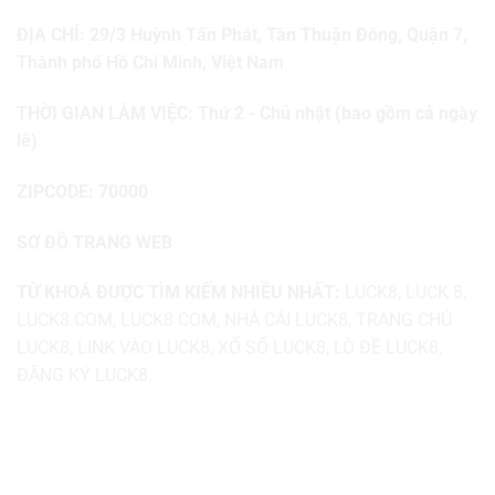
ĐỊA CHỈ: 29/3 Huỳnh Tấn Phát, Tân Thuận Đông, Quận 7,
Thành phố Hồ Chí Minh, Việt Nam
THỜI GIAN LÀM VIỆC: Thứ 2 - Chủ nhật (bao gồm cả ngày
lễ)
ZIPCODE: 70000
SƠ ĐỒ TRANG WEB
TỪ KHOÁ ĐƯỢC TÌM KIẾM NHIỀU NHẤT:
LUCK8, LUCK 8,
LUCK8.COM, LUCK8 COM, NHÀ CÁI LUCK8, TRANG CHỦ
LUCK8, LINK VÀO LUCK8, XỔ SỐ LUCK8, LÔ ĐỀ LUCK8,
ĐĂNG KÝ LUCK8.