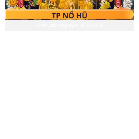
Khám phá tổng quan về TP nổ hũ
Điều khiến người chơi yêu thích nổ hũ chính là cảm giác
được đắm chìm trong không gian đa tầng âm thanh và
ánh sáng. Hệ thống hình ảnh được thiết kế tỉ mỉ, sắc nét tới
từng chi tiết mang lại cảm giác chân thực. Dù là người mới
hay lâu năm, ai cũng tìm thấy niềm vui và sự hứng khởi
trong từng vòng quay.
Ngoài ra, TP nổ hũ còn tạo nên sự khác biệt khi cung cấp
hàng trăm phòng chơi với chủ đề riêng. Từ không gian cổ
điển đến hiện đại, mọi phong cách đều được tái hiện sống
động. Chính điều này giúp trò chơi không chỉ là may mắn,
mà còn là hành trình khám phá cảm xúc đa dạng và độc
đáo.