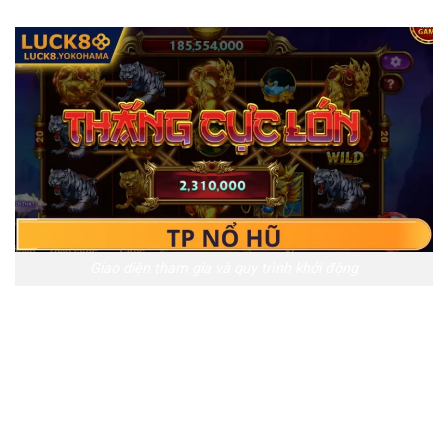
Giao diện tham gia và quy trình khởi động
Truy cập vào trang chủ chính thức của hệ
thống, chọn mục trò chơi TP, đăng nhập tài
khoản cá nhân. Sau khi hoàn tất, người chơi
có thể chọn phòng phù hợp để bắt đầu quay
thưởng.