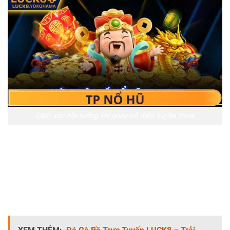
Cảm xúc hồi tưởng khi quay cổ điển huyền thoại
Sức hút của trò này đến từ sự đơn giản nhưng không kém
phần kịch tính. Chỉ cần một cú chạm nhẹ, bánh quay lập
tức khởi động, mở ra cơ hội thắng thưởng bất ngờ. Với tỉ lệ
nổ hũ cao, đây là lựa chọn hoàn hảo cho người thích chinh
phục bằng chiến thuật và sự may mắn.