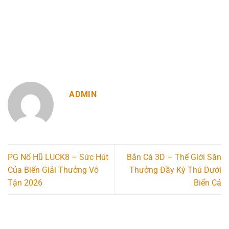
đến kho báu khổng lồ. Trải nghiệm cùng
LUCK8
, hội viên
sẽ cảm nhận rõ nét tinh hoa công nghệ và sức hút giải trí
đỉnh cao.
ADMIN
PG Nổ Hũ LUCK8 – Sức Hút
Bắn Cá 3D – Thế Giới Săn
Của Biển Giải Thưởng Vô
Thưởng Đầy Kỳ Thú Dưới
Tận 2026
Biển Cả