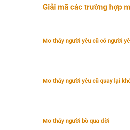
Giải mã các trường hợp m
Mỗi chi tiết nhỏ trong giấc mơ đều là chìa
thấy người yêu cũ
thường gặp được hội v
Mơ thấy người yêu cũ có người y
Giấc mơ này cho thấy bạn đã thực sự sẵn 
thay đổi về tài chính. Nếu bạn
mơ thấy bồ 
liên quan đến sự khởi đầu mới.
Mơ thấy người yêu cũ quay lại khó
Điềm báo này cho thấy bạn đang được quý 
đề nghị hấp dẫn. Khi
mơ thấy người yêu c
thường mang lại may mắn lớn tại
LUCK8
.
Mơ thấy người bồ qua đời