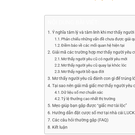
trộn tâm lý nhất. Có phải bạn vẫn còn tìn
NỘI DUNG BÀI VIẾT:
Ý nghĩa tâm lý và tâm linh khi mơ thấy người
Phản chiếu những vấn đề chưa được giải q
Điềm báo về các mối quan hệ hiện tại
Giải mã các trường hợp mơ thấy người yêu c
Mơ thấy người yêu cũ có người yêu mới
Mơ thấy người yêu cũ quay lại khóc lóc
Mơ thấy người bồ qua đời
Mơ thấy người yêu cũ đánh con gì để trúng l
Tại sao nên giải mã giấc mơ thấy người yêu 
Dữ liệu sổ mơ chuẩn xác
Tỷ lệ thưởng cao nhất thị trường
Mẹo giúp bạn gặp được “giấc mơ tài lộc”
Hướng dẫn đặt cược số mơ tại nhà cái LUC
Các câu hỏi thường gặp (FAQ)
Kết luận